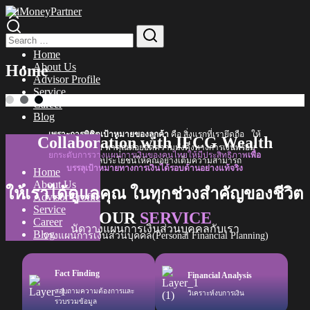
Skip
to
Search
Search
content
for:
Home
About Us
Home
Advisor Profile
Service
Career
Blog
เพราะการพิชิตเป้าหมายของลูกค้า
คือ สิ่งแรกที่เรายึดถือ
ให้
Collaboration
with IFCG Wealth
iMoneyPartner พาคุณต่อยอดความมั่งคั่งทางการเงิน
พร้อม
ยกระดับการวางแผนการเงินของคนไทยให้มีประสิทธิภาพ
เพื่อ
ปกป้องผลประโยชน์ให้คุณอย่างเต็มความสามารถ
บรรลุเป้าหมายทางการเงินได้รอบด้านอย่างแท้จริง
Home
About Us
ให้เราได้ดูแลคุณ ในทุกช่วงสำคัญของชีวิต
Advisor Profile
Service
OUR
SERVICE
Career
นัดวางแผนการเงินส่วนบุคคลกับเรา
Blog
วางแผนการเงินส่วนบุคคล
(Personal Financial Planning)
Fact Finding
Financial Analysis
สอบถามความต้องการ
และ
วิเคราะห์งบการเงิน
รวบรวมข้อมูล